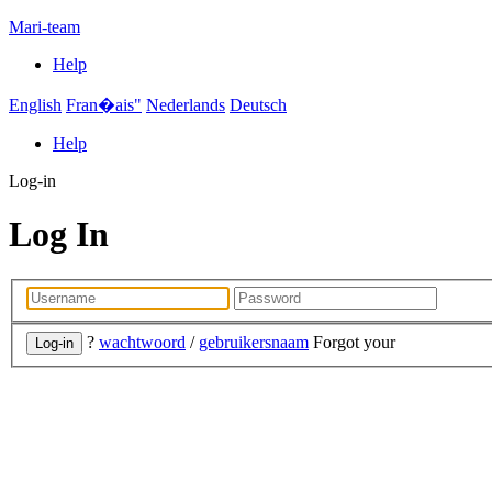
Mari-team
Help
English
Fran�ais"
Nederlands
Deutsch
Help
Log-in
Log In
?
wachtwoord
/
gebruikersnaam
Forgot your